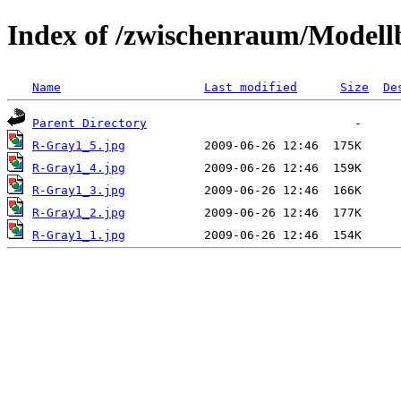
Index of /zwischenraum/Model
Name
Last modified
Size
De
Parent Directory
R-Gray1_5.jpg
R-Gray1_4.jpg
R-Gray1_3.jpg
R-Gray1_2.jpg
R-Gray1_1.jpg