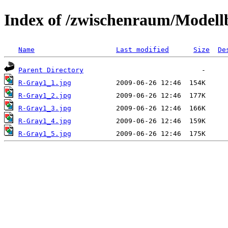
Index of /zwischenraum/Model
Name
Last modified
Size
De
Parent Directory
R-Gray1_1.jpg
R-Gray1_2.jpg
R-Gray1_3.jpg
R-Gray1_4.jpg
R-Gray1_5.jpg