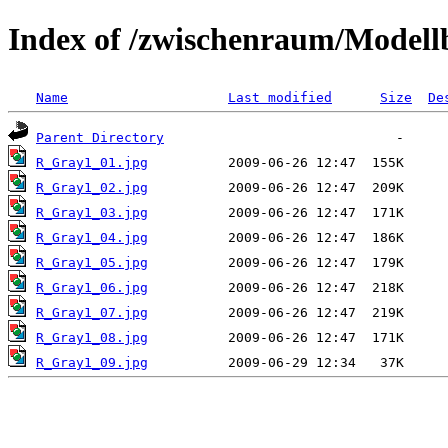
Index of /zwischenraum/Model
Name
Last modified
Size
De
Parent Directory
R_Gray1_01.jpg
R_Gray1_02.jpg
R_Gray1_03.jpg
R_Gray1_04.jpg
R_Gray1_05.jpg
R_Gray1_06.jpg
R_Gray1_07.jpg
R_Gray1_08.jpg
R_Gray1_09.jpg