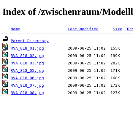
Index of /zwischenraum/Model
Name
Last modified
Size
De
Parent Directory
RVA_818_01.jpg
RVA_818_02.jpg
RVA_818_03.jpg
RVA_818_05.jpg
RVA_818_06.jpg
RVA_818_07.jpg
RVA_818_08.jpg