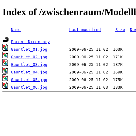
Index of /zwischenraum/Modell
Name
Last modified
Size
De
Parent Directory
Gauntlet_01.jpg
Gauntlet_02.jpg
Gauntlet_03.jpg
Gauntlet_04.jpg
Gauntlet_05.jpg
Gauntlet_06.jpg