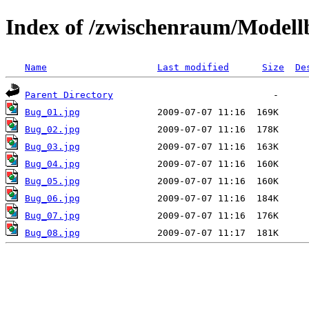
Index of /zwischenraum/Model
Name
Last modified
Size
De
Parent Directory
Bug_01.jpg
Bug_02.jpg
Bug_03.jpg
Bug_04.jpg
Bug_05.jpg
Bug_06.jpg
Bug_07.jpg
Bug_08.jpg